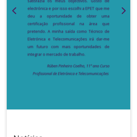
satisfazia os meus objectivos. Gosto de
electrónica e por isso escolhi a EPET que me
deu a oportunidade de obter uma
certificação profissional na área que
pretendo. A minha saída como Técnico de
Eletrónica e Telecomunicações irá dar-me
um futuro com mais oportunidades de
integrar o mercado de trabalho.
Rúben Pinheiro Coelho, 11º ano Curso
Andressa Agnes Almeida Viana , 3º ciclo curso
Profissional de Eletrónica e Telecomunicações
vocacional