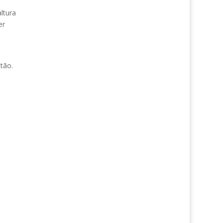
ltura
er
tão.