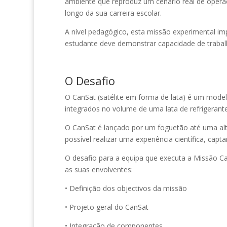
ambiente que reproduz um cenário real de opera
longo da sua carreira escolar.
A nível pedagógico, esta missão experimental i
estudante deve demonstrar capacidade de trabalh
O Desafio
O CanSat (satélite em forma de lata) é um model
integrados no volume de uma lata de refrigerante
O CanSat é lançado por um foguetão até uma alti
possível realizar uma experiência científica, capt
O desafio para a equipa que executa a Missão Ca
as suas envolventes:
• Definição dos objectivos da missão
• Projeto geral do CanSat
• Integração de componentes