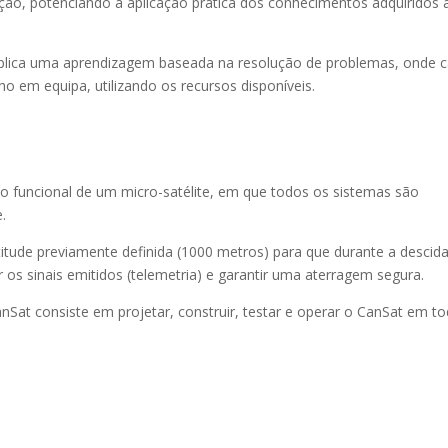
ção, potenciando a aplicação prática dos conhecimentos adquiridos 
mplica uma aprendizagem baseada na resolução de problemas, onde 
o em equipa, utilizando os recursos disponíveis.
o funcional de um micro-satélite, em que todos os sistemas são
.
tude previamente definida (1000 metros) para que durante a descida
ar os sinais emitidos (telemetria) e garantir uma aterragem segura.
nSat consiste em projetar, construir, testar e operar o CanSat em t