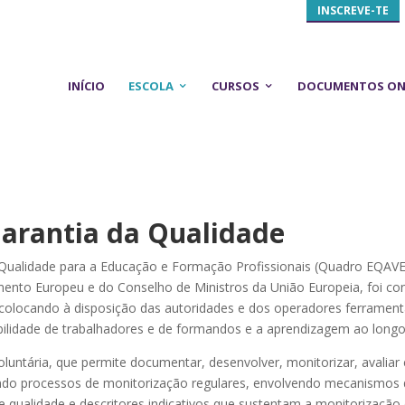
INSCREVE-TE
INÍCIO
ESCOLA
CURSOS
DOCUMENTOS ON
E GESTÃO E GARANTIA DA QU
Garantia da Qualidade
Qualidade para a Educação e Formação Profissionais (Quadro EQAVE
nto Europeu e do Conselho de Ministros da União Europeia, foi con
 colocando à disposição das autoridades e dos operadores ferramen
ilidade de trabalhadores e de formandos e a aprendizagem ao longo
ntária, que permite documentar, desenvolver, monitorizar, avaliar e
ando processos de monitorização regulares, envolvendo mecanismos d
de qualidade e descritores indicativos que sustentam a monitorização