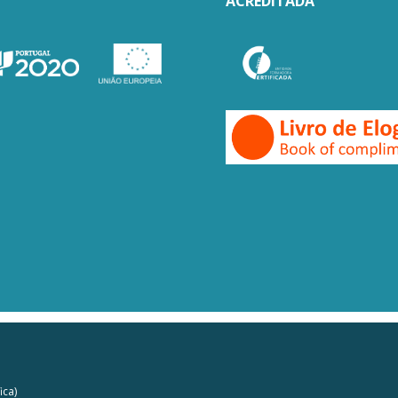
ACREDITADA
ica)