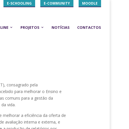
E-SCHOOLING
E-COMMUNITY
MOODLE
LINE
PROJETOS
NOTÍCIAS
CONTACTOS
ALIDADE
T), consagrado pela
cebido para melhorar o Ensino e
tas comuns para a gestão da
 da vida.
 melhorar a eficiência da oferta de
e avaliação interna e externa, e
 e a produção de relatórios por