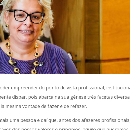
er empreender do ponto de vista profissional, instituciona
ente díspar, pois abarca na sua génese três facetas diversa
ela mesma vontade de fazer e de refazer.
ais uma pessoa e daí que, antes dos afazeres profissionais
através dos nossos valores e princípios, aquilo que queremos