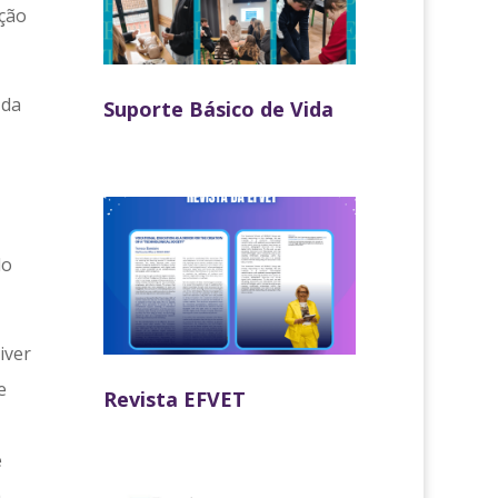
ação
 da
Suporte Básico de Vida
do
iver
e
Revista EFVET
,
e
a