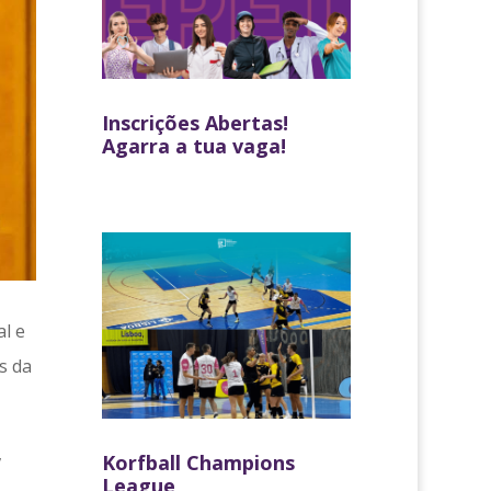
Inscrições Abertas!
Agarra a tua vaga!
l e
s da
,
Korfball Champions
League