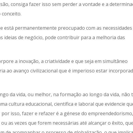
são, consiga fazer isso sem perder a vontade e a determin
 conceito.
ue está permanentemente preocupado com as necessidades
s ideias de negócio, pode contribuir para a melhoria das
orpore a inovação, a criatividade e que seja em simultâneo
a ao avanço civilizacional que é imperioso estar incorpora
ongo da vida, ou melhor, na formação ao longo da vida, não t
a cultura educacional, científica e laboral que evidencie qu
e, por isso, fazer e refazer é a génese do empreendedorismo
ou as vezes que forem necessárias até alcançar o êxito, qu
em de acompanhar o processo de globalização, o que implic