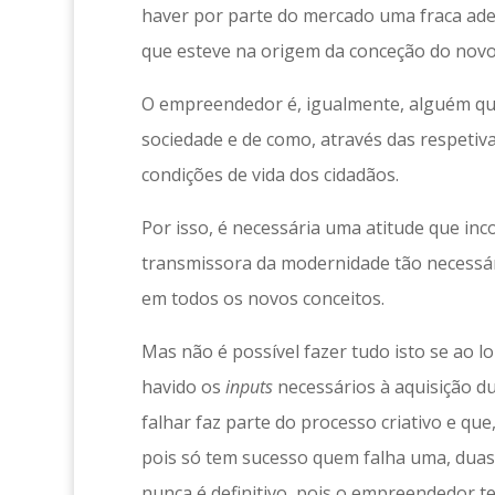
haver por parte do mercado uma fraca ade
que esteve na origem da conceção do novo
O empreendedor é, igualmente, alguém q
sociedade e de como, através das respetiva
condições de vida dos cidadãos.
Por isso, é necessária uma atitude que inc
transmissora da modernidade tão necessári
em todos os novos conceitos.
Mas não é possível fazer tudo isto se ao l
havido os
inputs
necessários à aquisição dum
falhar faz parte do processo criativo e qu
pois só tem sucesso quem falha uma, duas 
nunca é definitivo, pois o empreendedor t